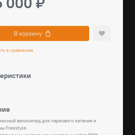
 000 ₽
В корзину
ть в сравнение
теристики
ние
исный велосипед для паркового катания и
ы Freestyle.
йствующих чемпионов и мировых звёзд BMX.