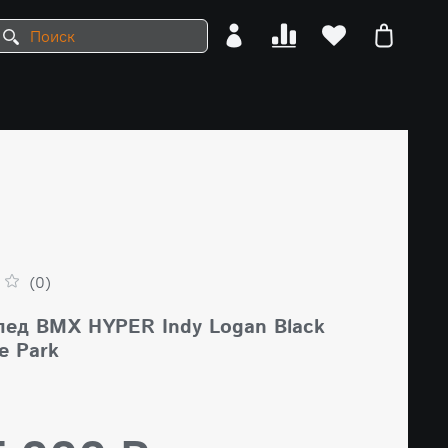
(0)
пед BMX HYPER Indy Logan Black
le Park