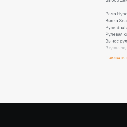
Рама Hype
Вилка Sna
Руль Snafu
Рулевая к
Вынос рул
Втулка зад
Втулка пее
Показать 
Обод Alie
Обод Alie
Ободная л
Грипсы Ec
Спица Tit
Покрышки
Камера R
Педали PA
Звезда пе
Каретка C