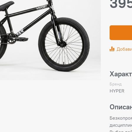
395
Добави
Харак
Бренд
HYPER
Описа
Безкопром
дисциплин
Выбор де