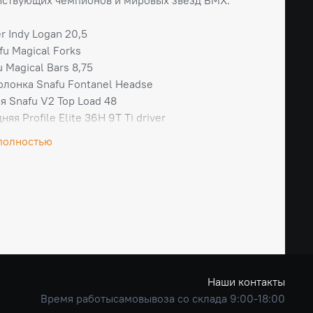
r Indy Logan 20,5
fu Magical Forks
 Magical Bars 8,75
олонка Snafu Fontanel Headse
я Snafu V2 Top Load 48
няя Profile Elite 36H 9T Ti driver
рдняя Profile Elite 36H
полностью
nation Deviant Front 20" 36H G69
nation Skylark Rear 36H
ента Schwalbe
lat Zap
anium
 20 KHE Maс2 Park
ideNow
12 Nano-P
Наши контакты
редняя Colony 28T
Время работысамовывоза со склада 9:00-18:00
olony BB Kit Mid 22 мм