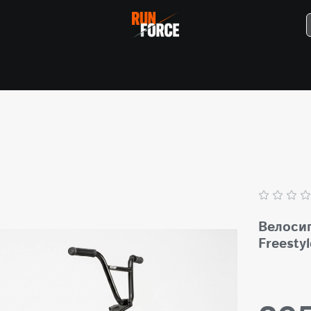
Велоси
Freesty