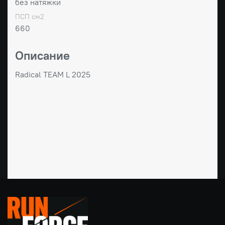
без натяжки
ПСП см2
660
Описание
Radical TEAM L 2025