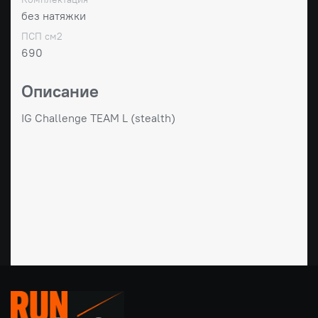
без натяжки
ПСП см2
690
Описание
IG Challenge TEAM L (stealth)