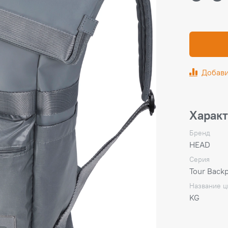
Добави
Харак
Бренд
HEAD
Серия
Tour Back
Название ц
KG