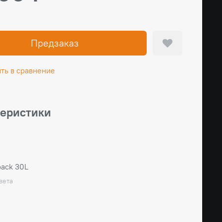
Предзаказ
ть в сравнение
теристики
pack 30L
вета