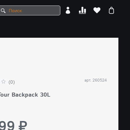
арт.
260524
(0)
Tour Backpack 30L
99 ₽