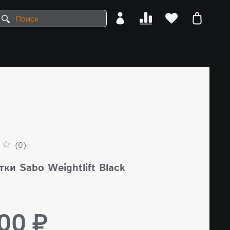
(0)
ки Sabo Weightlift Black
00 ₽