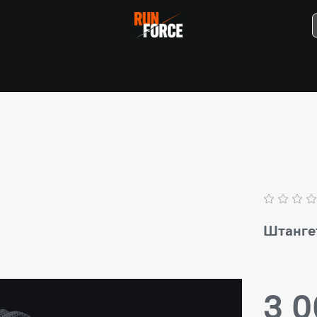
Штангет
3 0