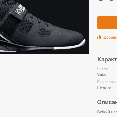
Добави
Харак
Бренд
Sabo
Вид спорта
Штанга
Описа
Гибкий но