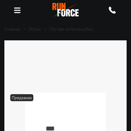
Главная
Обувь
Лёгкая атлетика/Бег
Предзаказ