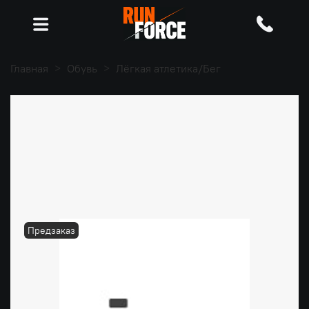
Главная
Обувь
Лёгкая атлетика/Бег
Предзаказ