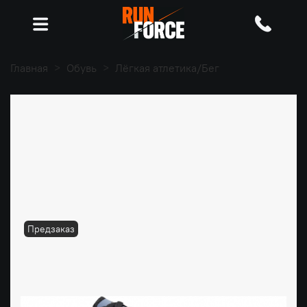
Главная
Обувь
Лёгкая атлетика/Бег
Предзаказ