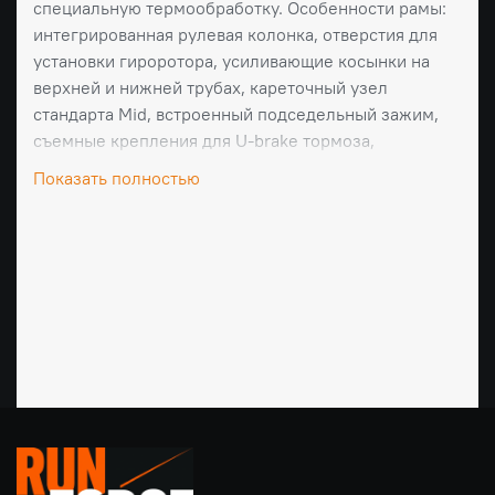
специальную термообработку. Особенности рамы:
интегрированная рулевая колонка, отверстия для
установки гироротора, усиливающие косынки на
верхней и нижней трубах, кареточный узел
стандарта Mid, встроенный подседельный зажим,
съемные крепления для U-brake тормоза,
перемычка между верхними перьями с логотипом
Показать полностью
Hyper, а также термообработанные литые дропауты
толщиной 5 мм.
Характеристики:
Длина верхней трубы: 20,5 дюйма
Длина заднего треугольника: 13,2 дюйма (в
максимально сдвинутом положении)
Угол рулевой колонки: 75 градусов
Угол подседельной трубы: 71 градус
Высота каретки: 11,625 дюйма
Стандарт каретки: Mid
Диаметр оси: 14 мм