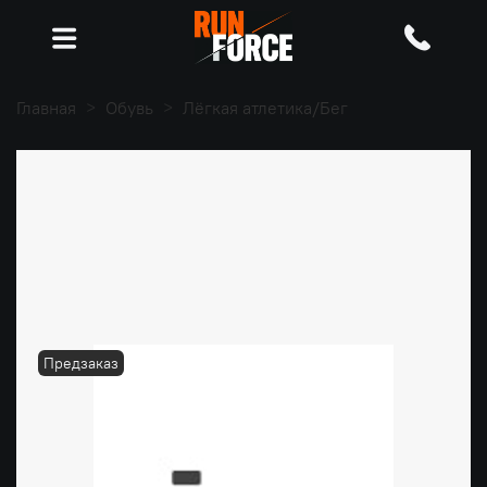
Главная
Обувь
Лёгкая атлетика/Бег
Предзаказ