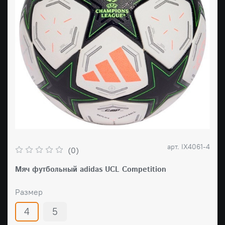
арт.
IX4061-4
(0)
Мяч футбольный adidas UCL Competition
Размер
4
5