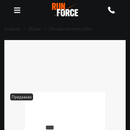
Главная
Обувь
Лёгкая атлетика/Бег
Предзаказ