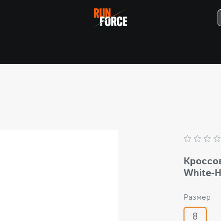
Кроссов
White-H
Размер
8