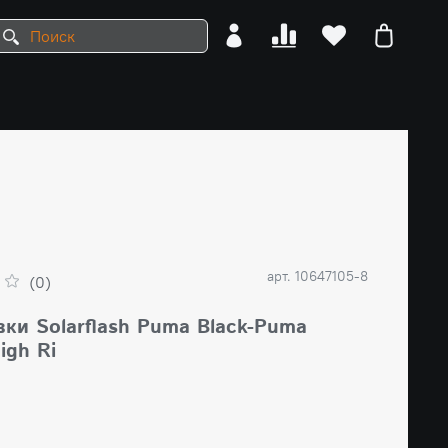
арт.
10647105-8
(0)
ки Solarflash Puma Black-Puma
igh Ri