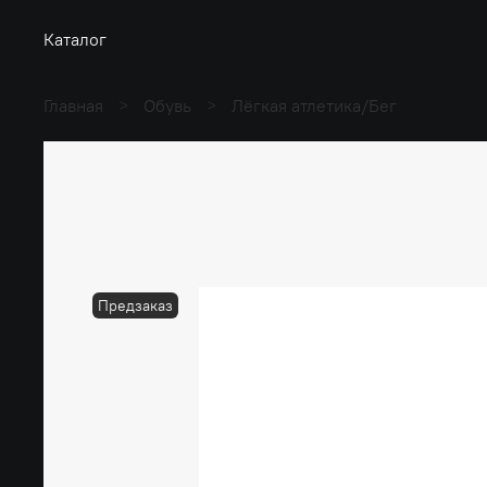
Каталог
Главная
Обувь
Лёгкая атлетика/Бег
Предзаказ