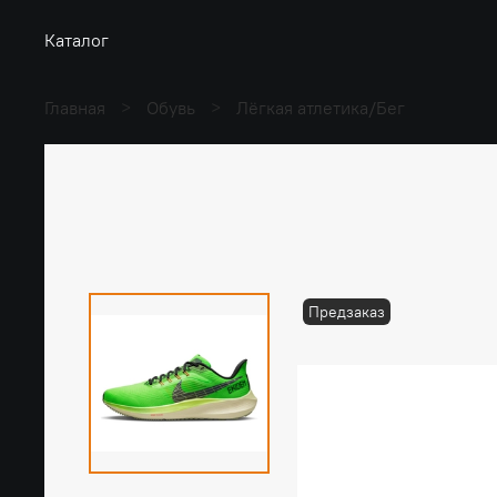
Каталог
Главная
Обувь
Лёгкая атлетика/Бег
Предзаказ