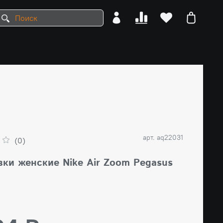
арт.
aq22031
(0)
вки женские Nike Air Zoom Pegasus