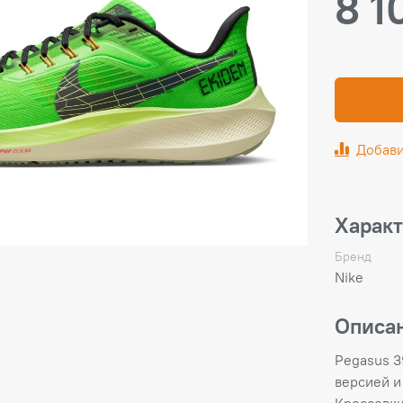
8 1
Добави
Харак
Бренд
Nike
Описа
Pegasus 3
версией и
Кроссовки