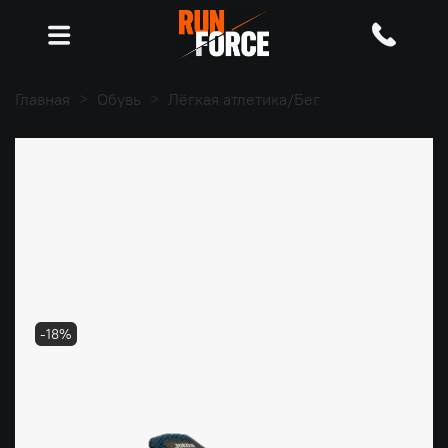
Главная
Обувь
Лёгкая атлетика/Бег
-18%