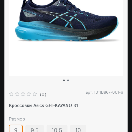
арт.
1011B867-001-9
(0)
Кроссовки Asics GEL-KAYANO 31
Размер
9
9.5
10.5
10