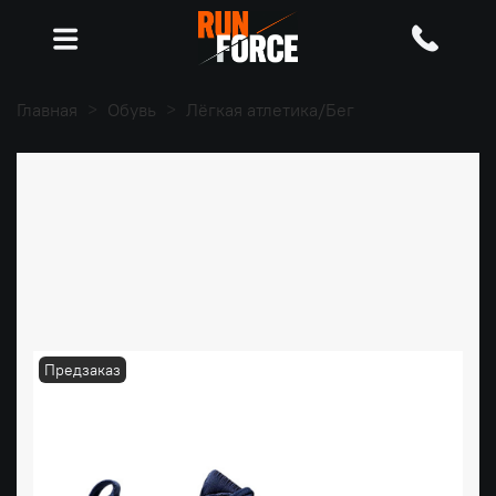
Главная
Обувь
Лёгкая атлетика/Бег
Предзаказ